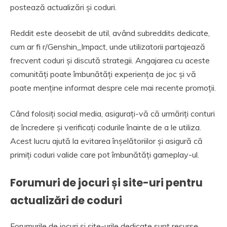
postează actualizări și coduri.
Reddit este deosebit de util, având subreddits dedicate,
cum ar fi r/Genshin_Impact, unde utilizatorii partajează
frecvent coduri și discută strategii. Angajarea cu aceste
comunități poate îmbunătăți experiența de joc și vă
poate menține informat despre cele mai recente promoții.
Când folosiți social media, asigurați-vă că urmăriți conturi
de încredere și verificați codurile înainte de a le utiliza.
Acest lucru ajută la evitarea înșelătoriilor și asigură că
primiți coduri valide care pot îmbunătăți gameplay-ul.
Forumuri de jocuri și site-uri pentru
actualizări de coduri
Forumurile de jocuri și site-urile dedicate sunt resurse