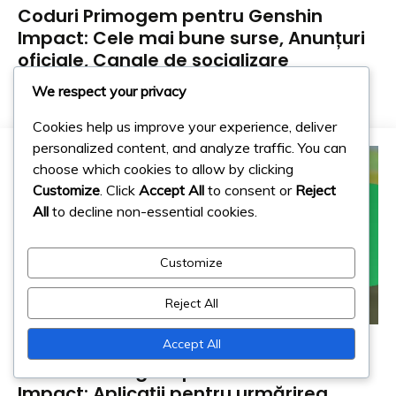
Coduri Primogem pentru Genshin
Impact: Cele mai bune surse, Anunțuri
oficiale, Canale de socializare
We respect your privacy
11/03/2026
Mira Petrov
Cookies help us improve your experience, deliver
personalized content, and analyze traffic. You can
choose which cookies to allow by clicking
Customize
. Click
Accept All
to consent or
Reject
All
to decline non-essential cookies.
Customize
Reject All
Coduri de răscumpărare Primogem
Accept All
Coduri Primogem pentru Genshin
Impact: Aplicații pentru urmărirea