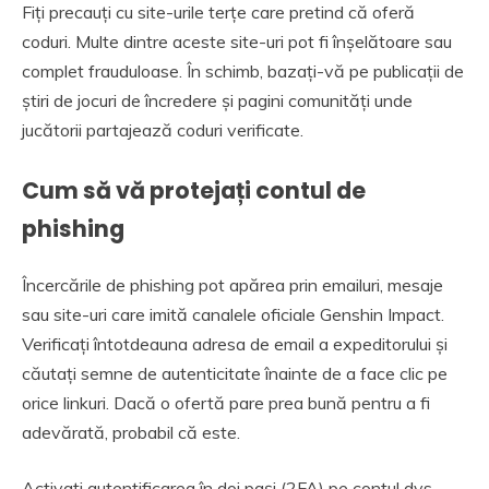
Fiți precauți cu site-urile terțe care pretind că oferă
coduri. Multe dintre aceste site-uri pot fi înșelătoare sau
complet frauduloase. În schimb, bazați-vă pe publicații de
știri de jocuri de încredere și pagini comunități unde
jucătorii partajează coduri verificate.
Cum să vă protejați contul de
phishing
Încercările de phishing pot apărea prin emailuri, mesaje
sau site-uri care imită canalele oficiale Genshin Impact.
Verificați întotdeauna adresa de email a expeditorului și
căutați semne de autenticitate înainte de a face clic pe
orice linkuri. Dacă o ofertă pare prea bună pentru a fi
adevărată, probabil că este.
Activați autentificarea în doi pași (2FA) pe contul dvs.