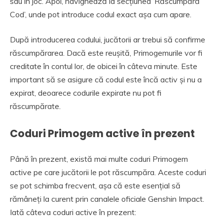
sau în joc. Apoi, navighează la secțiunea ‘Răscumpără
Cod’, unde pot introduce codul exact așa cum apare.
După introducerea codului, jucătorii ar trebui să confirme
răscumpărarea. Dacă este reușită, Primogemurile vor fi
creditate în contul lor, de obicei în câteva minute. Este
important să se asigure că codul este încă activ și nu a
expirat, deoarece codurile expirate nu pot fi
răscumpărate.
Coduri Primogem active în prezent
Până în prezent, există mai multe coduri Primogem
active pe care jucătorii le pot răscumpăra. Aceste coduri
se pot schimba frecvent, așa că este esențial să
rămâneți la curent prin canalele oficiale Genshin Impact.
Iată câteva coduri active în prezent: